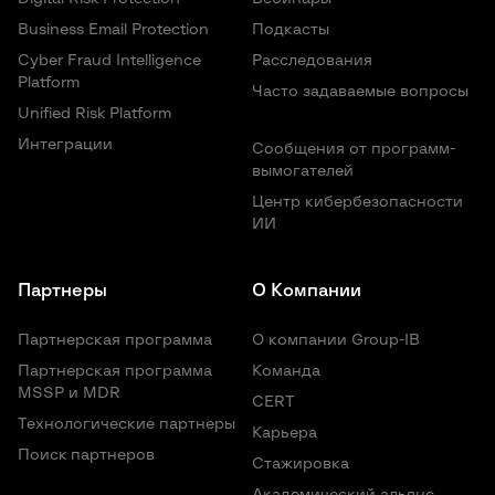
Business Email Protection
Подкасты
Подробности о проекте.
Общая информация и рекомендации по
Cyber Fraud Intelligence
Расследования
результатам работы.
Platform
Часто задаваемые вопросы
Методы, используемые для выполнения работы.
Unified Risk Platform
Принцип определения уровня риска для
Интеграции
обнаруженных уязвимостей.
Сообщения от программ-
Информация о сетевой разведке.
вымогателей
Все выявленные потенциальные векторы атак для
Центр кибербезопасности
моделирования.
ИИ
Описания моделирования сценариев атак.
Описания найденных уязвимостей с примерами
эксплойтов, ранжирование по степени риска и
Партнеры
О Компании
рекомендации
Рекомендации по устранению уязвимостей.
Партнерская программа
О компании Group-IB
Партнерская программа
Команда
MSSP и MDR
CERT
Технологические партнеры
Карьера
Поиск партнеров
Стажировка
Академический альянс