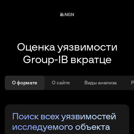
Оценка уязвимости
Group-IB
вкратце
О формате
О сайте
Виды анализа
Р
Результаты оценки
Поиск всех уязвимостей
Об оценке уязвимости
Услуги по оценке
Результаты оценки
Поиск всех уязвимостей
уязвимости
исследуемого объекта
уязвимости
уязвимости
исследуемого объекта
Всесторонние проверки исследуемой