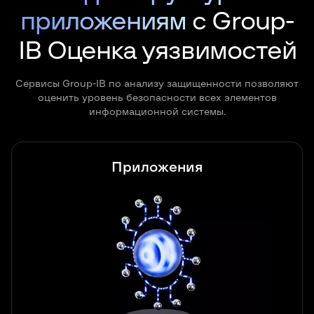
остаются вопросы наша команда готова оказывать
остаются вопросы наша команда готова оказывать
приложениям
с Group-
дополнительные консультации до полного
дополнительные консультации до полного
решения проблемы.
решения проблемы.
IB Оценка уязвимостей
Сервисы Group-IB по анализу защищенности позволяют
оценить уровень безопасности всех элементов
информационной системы.
Приложения