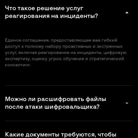
Что такое решение услуг
arrow_drop_down
реагирования на инциденты?
Единое соглашение, предоставляющее вам гибкий
доступ к полному набору проактивных и экстренных
услуг, включая реагирование на инциденты, цифровую
экспертизу, оценку угроз, обучение и стратегический
консалтинг.
Можно ли расшифровать файлы
arrow_drop_down
после атаки шифровальщика?
Расшифровка файлов после
атаки программы-
вымогателя
возможна только в редких случаях. Обычно,
Какие документы требуются, чтобы
если нет резервных копий, восстановить данные