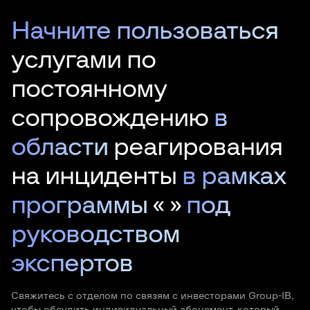
Начните пользоваться
услугами по
постоянному
сопровождению
в
области
реагирования
на инциденты
в рамках
программы
«
»
под
руководством
экспертов
Свяжитесь с отделом по связям с инвесторами Group-IB,