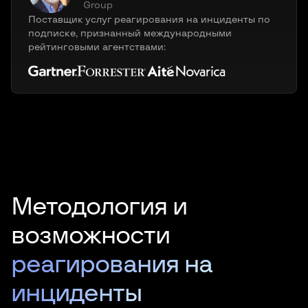
Group
Group
подписке, признанный международными
подписке, признанный международными
Поставщик услуг реагирования на инциденты по
Поставщик услуг реагирования на инциденты по
рейтинговыми агентствами:
рейтинговыми агентствами:
подписке, признанный международными
подписке, признанный международными
рейтинговыми агентствами:
рейтинговыми агентствами:
Методология и
возможности
реагирования на
инциденты