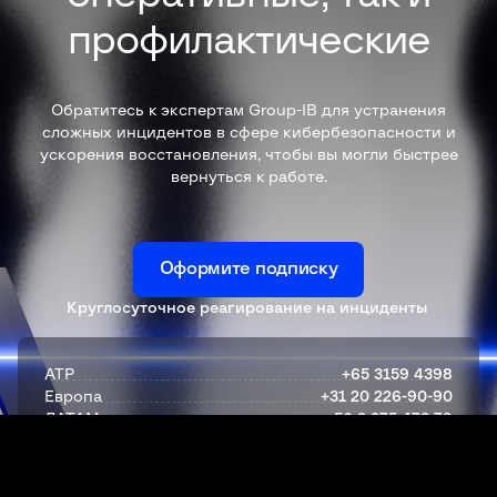
профилактические
Обратитесь к экспертам Group-IB для устранения
сложных инцидентов в сфере кибербезопасности и
ускорения восстановления, чтобы вы могли быстрее
вернуться к работе.
Оформите подписку
Круглосуточное реагирование на инциденты
АТР
+65 3159 4398
Европа
+31 20 226-90-90
ЛАТАМ
+56 2 275 473 79
Ближний Восток и Африка
+971 4 568 1785