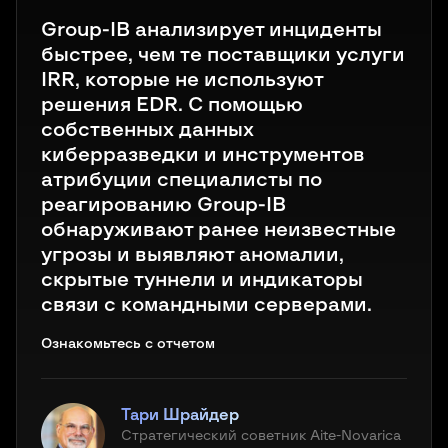
Group-IB анализирует инциденты
быстрее, чем те поставщики услуги
IRR, которые не используют
решения EDR. С помощью
собственных данных
киберразведки и инструментов
атрибуции специалисты по
реагированию Group-IB
обнаруживают ранее неизвестные
угрозы и выявляют аномалии,
скрытые туннели и индикаторы
Узнать больше
Узнать больше
связи с командными серверами.
Ознакомьтесь с отчетом
Ознакомьтесь с отчетом
Цитата из руководства Gartner's Market Guide for
Цитата из руководства Gartner's Market Guide for
Digital Forensics and Incident Response Services, где
Digital Forensics and Incident Response Services, где
компания Group-IB была названа
компания Group-IB была названа
Тари Шрайдер
Тари Шрайдер
представительным поставщиком услуг
представительным поставщиком услуг
Стратегический советник Aite-Novarica
Стратегический советник Aite-Novarica
Поставщик услуг реагирования на инциденты по
Поставщик услуг реагирования на инциденты по