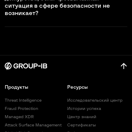
была вынуждена действовать спонтанно в стрессовой
ситуация в сфере безопасности не
ситуации.
возникает?
Если вы не сталкиваетесь с реальной угрозой, вы можете
использовать это время для повышения своей
готовности с помощью таких услуг в области
кибербезопасности, как имитационные учения по
отражению атак, оценки безопасности и обучение
персонала.
Продукты
Ресурсы
Threat Intelligence
Исследовательский центр
Fraud Protection
Истории успеха
Managed XDR
Центр знаний
Attack Surface Management
Сертификаты