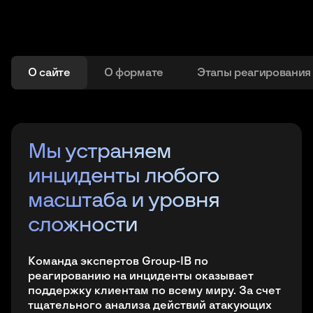
О сайте
О формате
Этапы реагирования
Основные этапы
Мы устраняем
Персонализированный
Основные этапы
Мы устраняем
реагирования на
инциденты любого
подход
реагирования на
инциденты любого
инциденты
масштаба и уровня
инциденты
масштаба и уровня
Благодаря богатому экспертному опыту,
сложности
сложности
уникальным источникам данных и использованию
передовых технологий команда Group-IB обладает
исчерпывающими знаниями о вредоносном коде,
Команда экспертов Group-IB по
Команда экспертов Group-IB по
тактиках злоумышленников и механизмах самых
реагированию на инциденты оказывает
реагированию на инциденты оказывает
сложных атак.
поддержку клиентам по всему миру. За счет
поддержку клиентам по всему миру. За счет
тщательного анализа действий атакующих
тщательного анализа действий атакующих