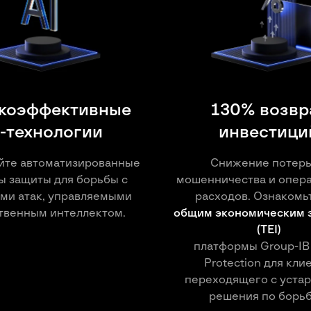
коэффективные
130% возвр
I-технологии
инвестици
йте автоматизированные
Снижение потерь
ы защиты для борьбы с
мошенничества и опер
ми атак, управляемыми
расходов. Ознакомь
твенным интеллектом.
общим экономическим 
(TEI)
платформы Group-IB
Protection для клие
переходящего с уста
решения по борьб