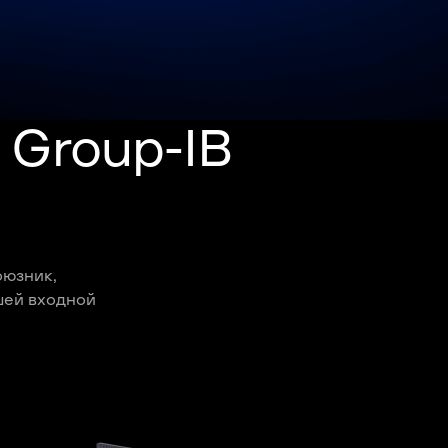
Group-IB
оюзник,
шей входной