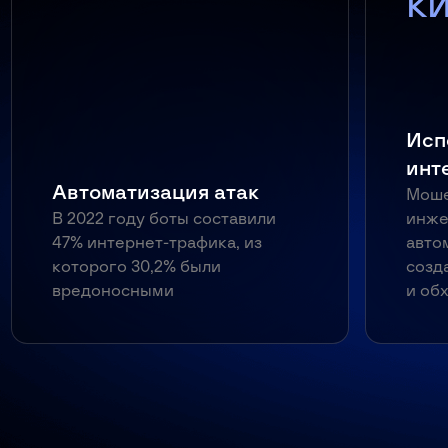
к
Исп
инт
Автоматизация атак
Моше
В 2022 году боты составили
инже
47% интернет-трафика, из
авто
которого 30,2% были
созд
вредоносными
и об