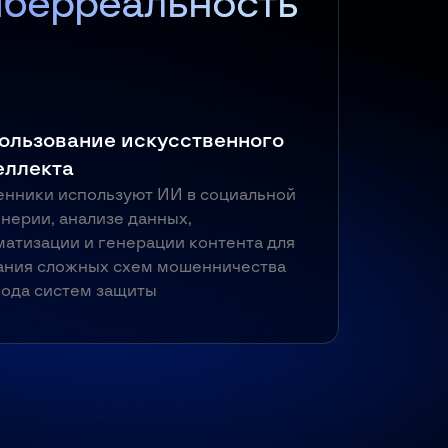
иберреальность
ользование искусственного
еллекта
нники используют ИИ в социальной
нерии, анализе данных,
матизации и генерации контента для
ания сложных схем мошенничества
хода систем защиты