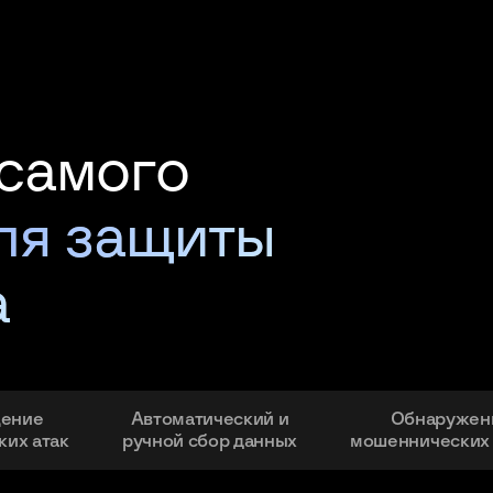
самого
ля защиты
а
щение
Автоматический и
Обнаружен
ких атак
ручной сбор данных
мошеннических 