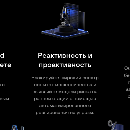
ud
Реактивность и
нете
проактивность
Об
бе
Блокируйте широкий спектр
 с
попыток мошенничества и
а
выявляйте модели риска на
овым
ранней стадии с помощью
автоматизированного
реагирования на угрозы.