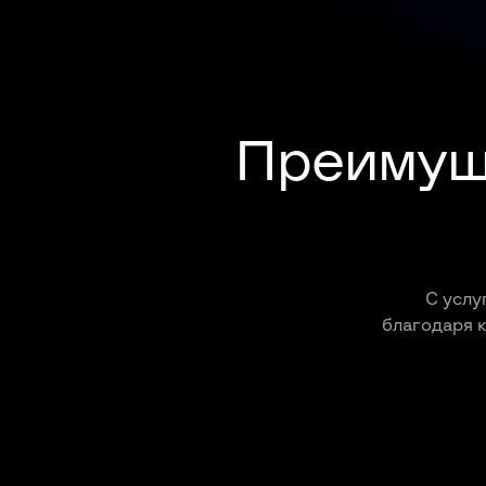
Преимущ
С услу
благодаря 