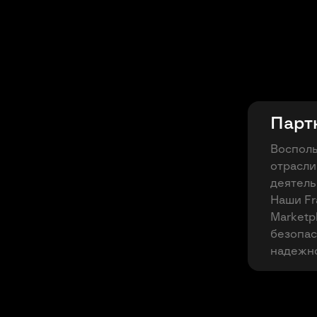
Парт
Восполь
отрасли
деятель
Наши Fr
Marketp
безопас
надежно