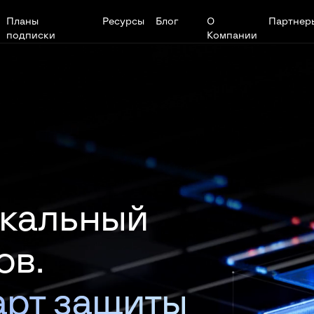
Планы
Ресурсы
Блог
О
Партнер
подписки
Компании
икальный
ов.
арт защиты