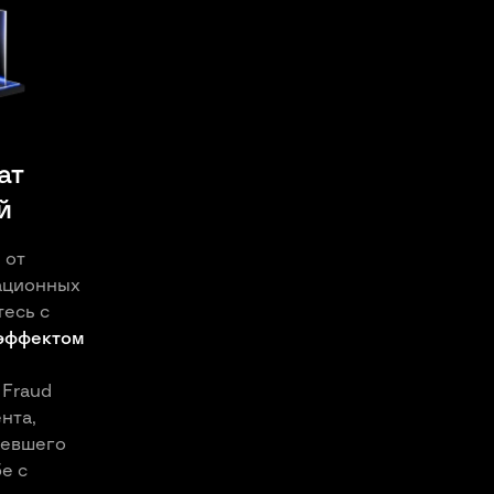
ат
й
 от
ационных
тесь с
эффектом
 Fraud
нта,
ревшего
е с