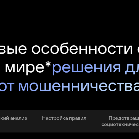
вые особенности 
 мире*
решения д
от мошенничеств
кий анализ
Настройка правил
Предотвра
социотехничес