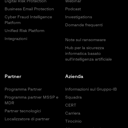
Digital Risk Protection
Webinar
Informazioni generali e raccomandazioni basate sui
Business Email Protection
Podcast
risultati del lavoro
I metodi utilizzati per l'esecuzione del lavoro
Cyber Fraud Intelligence
Investigations
Il principio per determinare il livello di rischio delle
Platform
Domande frequenti
vulnerabilità rilevate
Unified Risk Platform
Informazioni sulla ricognizione della rete
Integrazioni
Tutti i potenziali vettori di attacco identificati per la
Note sul ransomware
modellazione
Hub per la sicurezza
Descrizione della modellazione degli scenari di attacco
informatica basato
Descrizione delle vulnerabilità riscontrate, con esempi di
sull'intelligenza artificiale
sfruttamento, classificazione per livello di rischio e
raccomandazioni
Raccomandazioni per eliminare le vulnerabilità
Partner
Azienda
Programma Partner
Informazioni sul Gruppo-IB
Programma partner MSSP e
Squadra
MDR
CERT
Partner tecnologici
Carriera
Localizzatore di partner
Tirocinio