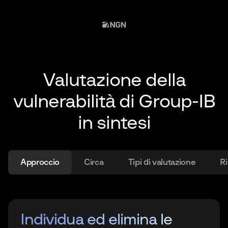
Valutazione della
vulnerabilità di Group-IB
in sintesi
Approccio
Circa
Tipi di valutazione
Ri
Risultati della valutazione
Individua ed elimina le
Informazioni sulla
Servizi di valutazione della
Risultati della valutazione
Individua ed elimina le