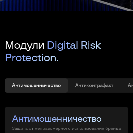
Модули
Digital Risk
Protection.
Антимошенничество
Антиконтрафакт
А
Защита VIP-персон
Антимошенничество
Антиконтрафакт
Антипиратство
Обнаружение утечек
Защита VIP-персон
Антимошенничество
данных
Защита от неправомерного использования бренда