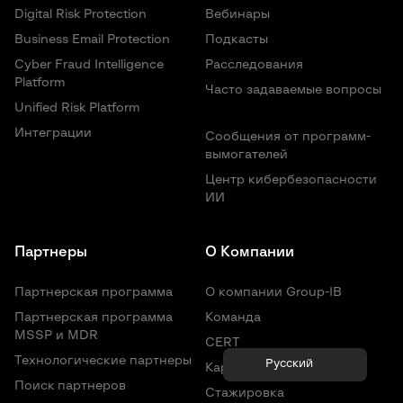
доказательств, проводят расследование и
Digital Risk Protection
Вебинары
предоставляют необходимую юридическую поддержку.
Business Email Protection
Подкасты
Решение Digital Risk Protection
обеспечивает
Cyber Fraud Intelligence
Расследования
всестороннюю защиту цифровых активов вашей
Platform
Часто задаваемые вопросы
организации, а функции автоматического реагирования
Unified Risk Platform
позволяют оперативно выявлять и нейтрализовать
Интеграции
актуальные угрозы.
Сообщения от программ-
вымогателей
Центр кибербезопасности
ИИ
Партнеры
О Компании
Партнерская программа
О компании Group-IB
Партнерская программа
Команда
MSSP и MDR
CERT
Технологические партнеры
Русский
Карьера
Поиск партнеров
Стажировка