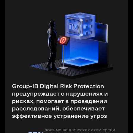
Group-IB Digital Risk Protection
предупреждает о нарушениях и
рисках, помогает в проведении
расследований, обеспечивает
эффективное устранение угроз
злоумышленник зарабатывает за
злоумышленник зарабатывает за
$50 000
$50 000
неделю, используя личный бренд
доля мошеннических схем среди
неделю, используя личный бренд
доля мошеннических схем среди