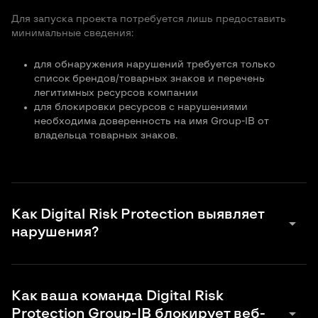
Для запуска проекта потребуется лишь предоставить
минимальные сведения:
для обнаружения нарушений требуется только
список брендов/товарных знаков и перечень
легитимных ресурсов компании
для блокировки ресурсов с нарушениями
необходима доверенность на имя Group-IB от
владельца товарных знаков.
Как Digital Risk Protection выявляет
arrow_drop_down
нарушения?
Решение анализирует следующие источники: базы
данных доменных имен, мошеннические/фишинговые
Как ваша команда Digital Risk
базы данных, рекламу, результаты выдачи поисковых
arrow_drop_down
Protection Group-IB блокирует веб-
систем, социальные сети, специальные парсеры для