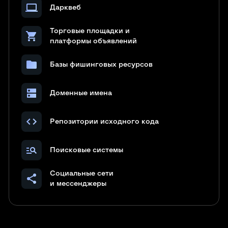
computer
Дарквеб
Торговые площадки и
shopping_cart
платформы объявлений
folder
Базы фишинговых ресурсов
dns
Доменные имена
code
Репозитории исходного кода
manage_search
Поисковые системы
Социальные сети
share
и мессенджеры