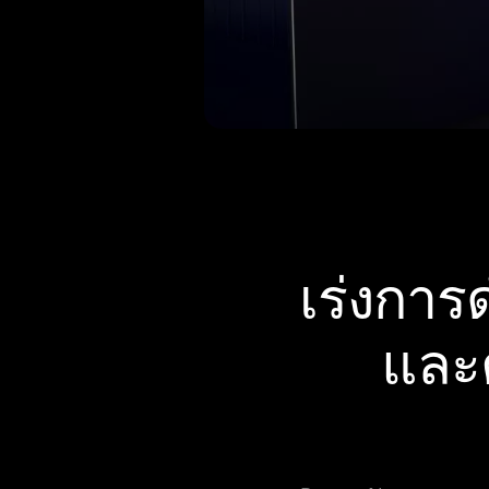
เร่งกา
และต