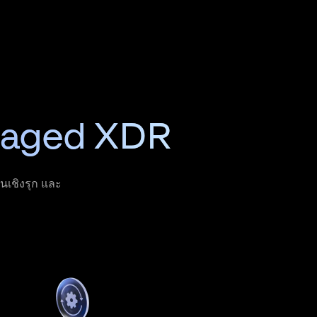
naged XDR
นเชิงรุก และ