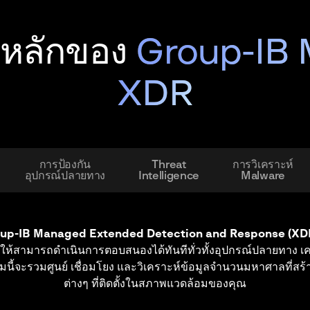
ิหลักของ
Group-IB
XDR
การป้องกัน
Threat
การวิเคราะห์
อุปกรณ์ปลายทาง
Intelligence
Malware
ัยอีเมลขององค์กรของคุณบนคลาวด์หรือภายในองค์กรด้วยการวิ
ี่ไม่ถูกตรวจพบได้อย่างง่ายดายด้วยคอนโซล XDR แบบรวม
มตีในระดับโฮสต์โดยใช้ประโยชน์จากข้อมูลข่าวกรอง การวิเครา
up-IB Managed Extended Detection and Response (XD
up-IB Managed Extended Detection and Response (XD
Managed XDR โดย Group-IB
เพื่อตรวจจับกิจกรรมที่เป็นอันต
Threat Intelligence
่อให้สามารถดำเนินการตอบสนองได้ทันทีทั่วทั้งอุปกรณ์ปลายทาง เค
ปรโตคอลเครือข่ายเพื่อตรวจจับความผิดปกติและการเคลื่อนไหวใน
ความสามารถในการตรวจจับมัลแวร์ด้วย
้วยปัญญาด้วย
แพลตฟอร์ม Managed XDR Group-IB
Group-IB Managed XDR
โซลูชัน Managed XDR
ตรวจจับแล
นี้จะรวมศูนย์ เชื่อมโยง และวิเคราะห์ข้อมูลจำนวนมหาศาลที่สร้าง
มโดยแยกโฮสต์ กำจัดกระบวนการ หรือเข้าถึงคอนโซล รวบรวมข้อมูล
ิชชิ่ง และการโจมตี BEC ต่อสู้กับเทคนิคการหลบเลี่ยงของผู้โจมตี
ิกที่เข้ารหัส ค้นหาสิ่งที่ไม่รู้จักโดยการทดสอบสมมติฐานโดยใช้บ
งนิติวิทยาศาสตร์สำหรับการล่าภัยคุกคาม การตอบสนองต่อเหตุ
ต่างๆ ที่ติดตั้งในสภาพแวดล้อมของคุณ
วิเคราะห์ขั้นสูง
ปลอดภัย และการสืบสวน