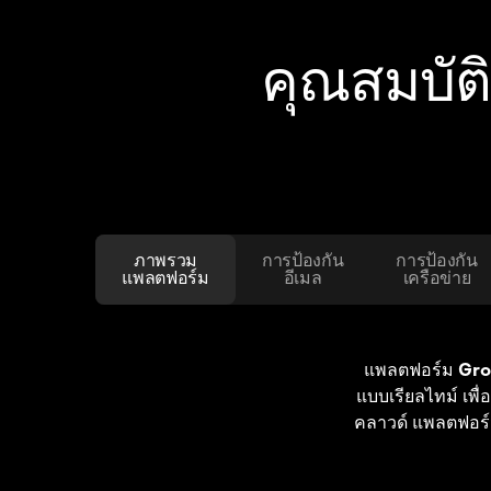
คุณสมบัต
ภาพรวม
การป้องกัน
การป้องกัน
แพลตฟอร์ม
อีเมล
เครือข่าย
ใช้ประโยชน์จาก
รักษาความปลอดภ
ค้นหาภัยคุกคามท
แพลตฟอร์ม
ตรวจจับการโจ
Gro
Gro
แบบเรียลไทม์ เพื
ข่าย วิเคราะห์โ
พฤติกรรม และ
ที่ขับเคลื่อนด
คลาวด์ แพลตฟอร์ม
สนองต่อภัยคุกคา
งมัลแวร์ สแปม ฟ
คุกคามในทราฟฟ
การตรวจสอบทา