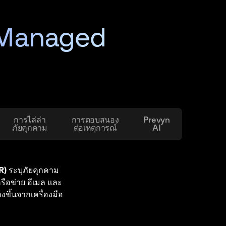
 Managed
การไล่ล่า
การตอบสนอง
Prevyn
ภัยคุกคาม
ต่อเหตุการณ์
AI
เคราะห์พฤติกรรม
ะห์ลายเซ็นและ
R)
R)
รายในทราฟฟิกเครือ
ระบุภัยคุกคาม
รือข่าย อีเมล และ
แนวขวาง ค้นพบภัย
ะขัดขวางการส่
ป้องกันและตอบ
ขึ้นจากเครื่องมือ
ที่เกี่ยวข้องกับ
ด้วยเทคโนโลยีการ
ันทึกเครือข่าย
การณ์ด้านความ