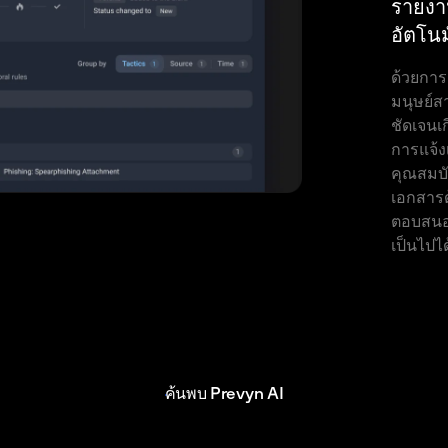
รายงา
อัตโนม
ด้วยการ
มนุษย์ส
ชัดเจนเก
การแจ้งเ
คุณสมบั
เอกสาร
ตอบสนอ
เป็นไปได
ค้นพบ Prevyn AI