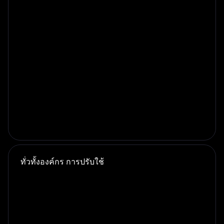
แพลตฟอร์มนี้ช่วยให้เครือข่ายที่จัดตั้งโดยสมาคม
อุตสาหกรรมต่างๆ สามารถเชื่อมต่อกันได้ข้ามภาคส่วน
ไม่ว่าจะเป็นสถาบันการเงิน ผู้ให้บริการโทรคมนาคม
ทั่วทั้งองค์กร
การปรับใช้
เกม และอีคอมเมิร์ซ เพื่อเพิ่มประสิทธิภาพในการทำงาน
ร่วมกันและการตรวจจับการฉ้อโกง