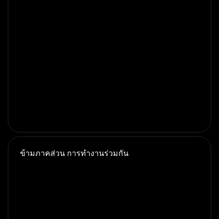
องค์กรที่น่าเชื่อถือ เช่น สมาคมธนาคาร สมาคม
โทรคมนาคม หรือกลุ่มอุตสาหกรรมอีคอมเมิร์ซ จะเป็น
ศูนย์กลางการประมวลผลสำหรับสมาชิก ทำให้เกิดการ
ข้ามภาคส่วน
การทำงานร่วมกัน
คุ้มครองในระดับภาคส่วน Group-IB ให้บริการด้าน
เทคโนโลยีและการสนับสนุน ในเขตอำนาจศาลที่
ต้องการการกำกับดูแลจากหน่วยงานกำกับดูแล
ธนาคารกลางหรือหน่วยงานทางการเงินสามารถมีส่วน
ร่วมในการกำกับดูแลได้ ในขณะที่สถาบันสมาชิกยังคง
ควบคุมการดำเนินงานอยู่