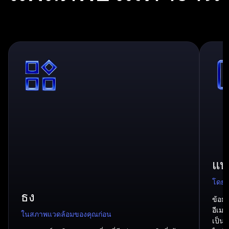
แบ่
โดยใ
ธง
ข้อมู
อีเม
ในสภาพแวดล้อมของคุณก่อน
เป็น