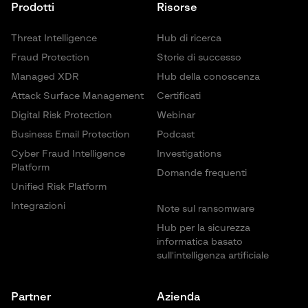
Prodotti
Risorse
Identificare i punti di forza e le lacune del team di
sicurezza interno in termini di competenze o copertura
Threat Intelligence
Hub di ricerca
Migliorare la capacità dell'organizzazione di rilevare,
contenere e rispondere agli attacchi informatici
Fraud Protection
Storie di successo
Managed XDR
Hub della conoscenza
Attack Surface Management
Certificati
Digital Risk Protection
Webinar
Business Email Protection
Podcast
Cyber Fraud Intelligence
Investigations
Platform
Domande frequenti
Unified Risk Platform
Integrazioni
Note sul ransomware
Hub per la sicurezza
informatica basato
sull'intelligenza artificiale
Partner
Azienda