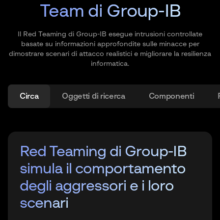
Team di Group-IB
Il Red Teaming di Group-IB esegue intrusioni controllate
basate su informazioni approfondite sulle minacce per
dimostrare scenari di attacco realistici e migliorare la resilienza
informatica.
Circa
Oggetti di ricerca
Componenti
Red Teaming di Group-IB
Red Teaming di Group-IB
Ispezione su scala reale
Red Teaming
Risultati del servizio
Red Teaming di Group-IB
Red Teaming di Group-IB
Red
a
a
confronto
simula
in azione
Teaming
confronto
simula
il comportamento
il comportamento
con altri servizi
con altri servizi
Red Teaming valuta non solo le prestazioni del
sistema di sicurezza delle informazioni, ma
degli aggressori e i loro
degli aggressori e i loro
anche la capacità del personale di identificare e
scenari
scenari
rispondere agli incidenti.
Responsabilizzare tutti i team: