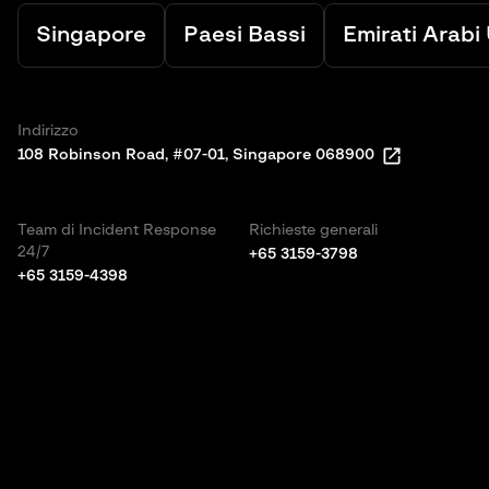
Singapore
Paesi Bassi
Emirati Arabi 
Indirizzo
In
108 Robinson Road, #07-01, Singapore 068900
10
Team di Incident Response
Richieste generali
24/7
+65 3159-3798
+65 3159-4398
Te
24
+3