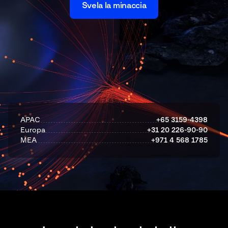
Svela la minaccia
APAC
+65 3159-4398
Europa
+31 20 226-90-90
MEA
+971 4 568 1785