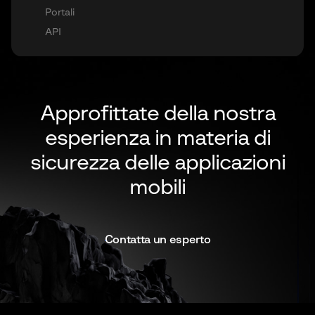
Contratto intelligente
Contratto intelligente
Applicazioni iOS
Portali
Portali
Portafoglio
Portafoglio
API
API
API
Codice
Codice
Approfittate della nostra
esperienza in materia di
sicurezza delle applicazioni
mobili
Contatta un esperto