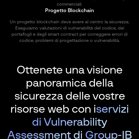
commerciali.
Progetto Blockchain
Un progetto blockchain deve avere al centro la sicurezza.
Eseguiamo valutazioni di vulnerabilità del codice, dei
portafogli e degli smart contract per correggere errori di
codice, problemi di progettazione o vulnerabilità.
Ottenete una visione
panoramica
della
sicurezza delle vostre
risorse web con i
servizi
di Vulnerability
Assessment di
Group-IB