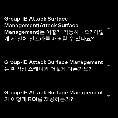
Attack Surface Management
는 조직이 소유한
모든 외부 IT 자
산
을 지속적으로
발견, 목록화, 평가 및 보호하는
프로세스입니다.
Group-IB Attack Surface
VPN을 사용하지 않고 공용 인터넷에서 액세스할 수 있는 IT 자산은
Management(Attack Surface
외부 자산으로 간주됩니다.
arrow_drop_down
Management)는 어떻게 작동하나요? 어떻
External Attack Surface Management
는 일반적으로 Attack
게 제 전체 인프라를 매핑할 수 있나요?
Surface Management라는 광범위한 개념의 특정 하위 범주로 간
주됩니다. 다른 인접 범주로는 내부 및 외부 자산 모두에 대한 IT 자
산 발견 및 관리를 다루는 "사이버 자산 Attack Surface
Group-IB는 기업 인프라를 식별하고 색인화하기 위해 전체 인터넷
Management"와 클라우드 자산에만 집중하는 Attack Surface
을 스캔합니다.
그런 다음 하위 도메인, SSL 인증서, DNS 레코드
Group-IB Attack Surface Management
Management의 한 형태인 "클라우드 보안 상태 관리"가 있습니다.
및 기타 검색 기술과 같은 디지털 연결을 통해 이러한 자산 간의 관
arrow_drop_down
는 취약점 스캐너와 어떻게 다른가요?
계를 매핑합니다.
귀사의 도메인을 입력하면 시스템이 즉시 귀사의
인프라를 식별할 수 있습니다.
이후 실시간 탐지 기술과 보안 검증
이러한 용어들의 정확한 정의는 여전히 논의 중입니다. 기술과 시장
을 통해 보강되어 문제를 식별하고 해결을 위한 경보를 발생시킵니
이 진화함에 따라 일부 용어는 통합되고 다른 용어들은 단순히 유행
The focus of
Group-IB Attack Surface Management
의 초
다.
에서 벗어날 것입니다. 중요한 점은 Attack Surface Management
점은
공격 표면
전체를 식별하는 데 있습니다. 여기에는
섀도 IT
, 잊
가 모든 외부 IT 자산을 발견, 목록화, 평가 및 보호하는 필수적인 보
Group-IB Attack Surface Management
혀진 인프라, 실수로 공개 웹에 노출된 잘못 구성된 데이터베이스
arrow_drop_down
안 프로세스라는 것입니다.
가 어떻게 ROI를 제공하는가?
등 귀하가 알지 못하는 외부 자산도 포함됩니다. 이는 알려진 자산
의 특정 IP 범위를 지정해야만 작동하는 취약점 스캐너와는 구별됩
니다.
Group-IB
Attack Surface Management
는 여러 가지 방식으로